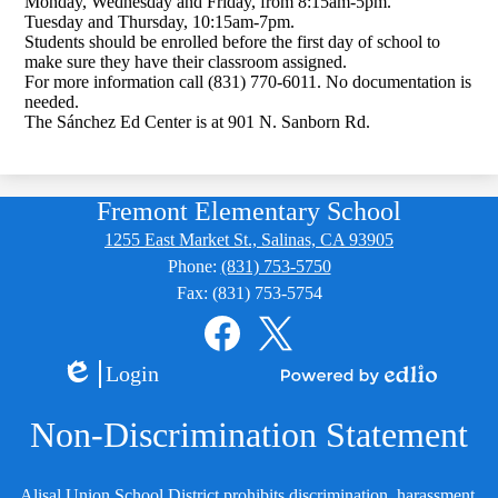
Monday, Wednesday and Friday, from 8:15am-5pm.
Tuesday and Thursday, 10:15am-7pm.
Students should be enrolled before the first day of school to
make sure they have their classroom assigned.
For more information call (831) 770-6011. No documentation is
needed.
The Sánchez Ed Center is at 901 N. Sanborn Rd.
Fremont Elementary School
1255 East Market St., Salinas, CA 93905
Phone:
(831) 753-5750
Fax: (831) 753-5754
Social
Media
Links
Facebook
Twitter
Login
Edlio
Powered
by
Non-Discrimination Statement
Edlio
Alisal Union School District prohibits discrimination, harassment,