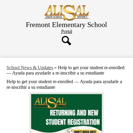
Skip
to
main
content
Fremont Elementary School
Header
Portal
Button
Search
School News & Updates
»
Help to get your student re-enrolled
— Ayuda para ayudarle a re-inscribir a su estudiante
Help to get your student re-enrolled — Ayuda para ayudarle a
re-inscribir a su estudiante